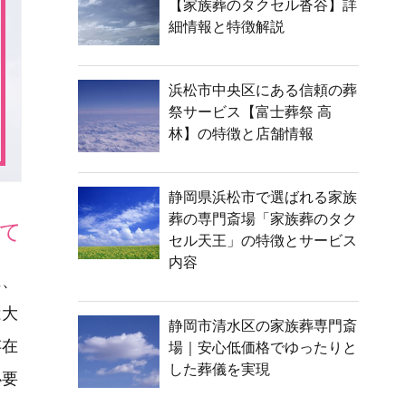
【家族葬のタクセル沓谷】詳
細情報と特徴解説
浜松市中央区にある信頼の葬
祭サービス【富士葬祭 高
林】の特徴と店舗情報
静岡県浜松市で選ばれる家族
葬の専門斎場「家族葬のタク
て
セル天王」の特徴とサービス
内容
に、
は大
静岡市清水区の家族葬専門斎
存在
場｜安心低価格でゆったりと
した葬儀を実現
必要