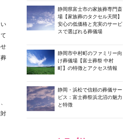
静岡県富士市の家族葬専門斎
場【家族葬のタクセル天間】
てい
安心の低価格と充実のサービ
スで選ばれる葬儀場
して
わせ
静岡市中村町のファミリー向
、葬
け葬儀場【富士葬祭 中村
町】の特徴とアクセス情報
ま
静岡・浜松で信頼の葬儀サー
ビス：富士葬祭浜北沼の魅力
く、
と特徴
間対