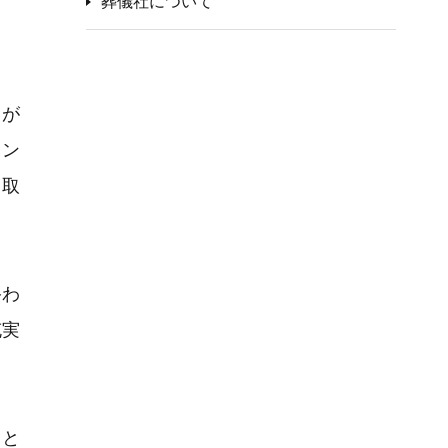
葬儀社について
ま
とが
ラン
ら取
終わ
充実
りと