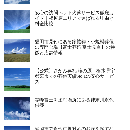
安心の訪問ペット火葬サービス徹底ガ
イド｜相模原エリアで選ばれる理由と
料金比較
磐田市見付にある家族葬・小規模葬儀
の専門会場【富士葬祭 富士見台】の特
徴と店舗情報
【公式】さがみ典礼 滝の原｜栃木県宇
都宮市での葬儀実績No.1の安心サービ
ス
霊峰富士を望む場所にある神奈川永代
供養
静岡市で永代供養対応のお寺を探すな